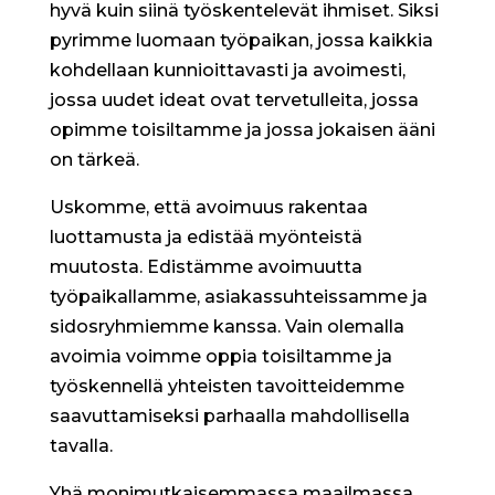
hyvä kuin siinä työskentelevät ihmiset. Siksi
pyrimme luomaan työpaikan, jossa kaikkia
kohdellaan kunnioittavasti ja avoimesti,
jossa uudet ideat ovat tervetulleita, jossa
opimme toisiltamme ja jossa jokaisen ääni
on tärkeä.
Uskomme, että avoimuus rakentaa
luottamusta ja edistää myönteistä
muutosta. Edistämme avoimuutta
työpaikallamme, asiakassuhteissamme ja
sidosryhmiemme kanssa. Vain olemalla
avoimia voimme oppia toisiltamme ja
työskennellä yhteisten tavoitteidemme
saavuttamiseksi parhaalla mahdollisella
tavalla.
Yhä monimutkaisemmassa maailmassa,