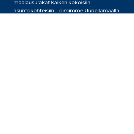
maalausurakat kaiken kokoisiin
asuntokohteisiin. Toimimme Uudellamaalla,
Pirkanmaalla ja Varsinais-Suomessa.
Lue lisää
Toimitila­rakentaminen
Yksinkertainen toimintamallimme
nopeuttaa tasoitus- ja maalausurakan
läpimenoa merkittävästi. Urakoimme
kymmeniä hoiva-, palvelu-, päiväkoti- ja
toimitilakiinteistöjä vuosittain.
Lue lisää
Yksinkertaisesti - järkevä