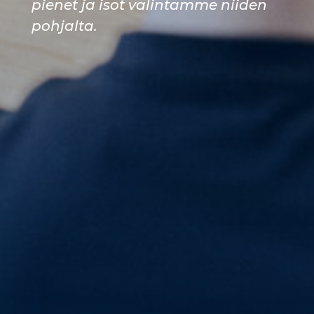
pienet ja isot valintamme niiden
pohjalta.