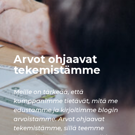
Arvot ohjaavat
tekemistämme
Meille on tärkeää, että
kumppanimme tietävät, mitä me
edustamme ja kirjoitimme blogin
arvoistamme. Arvot ohjaavat
tekemistämme, sillä teemme