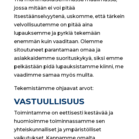
jossa mitään ei voi pitää
itsestäänselvyytenä, uskomme, että tärkein
velvollisuutemme on pitää aina
lupauksemme ja pyrkiä tekemään
enemmän kuin vaaditaan. Olemme
sitoutuneet parantamaan omaa ja
asiakkaidemme suorituskykyä, siksi emme
pelkästään pidä lupauksistamme kiinni, me
vaadimme samaa myös muilta.
Tekemistämme ohjaavat arvot:
VASTUULLISUUS
Toimintamme on eettisesti kestävää ja
huomioimme toiminnassamme sen
yhteiskunnalliset ja ympäristölliset
vaikutukset. Kannamme omalta