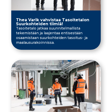
Thea Varik vahvistaa Tasoitetalon
Suurkohteiden tiimiä!
Tasoitetalo jatkaa suunnitelmallista
tekemistään ja laajentaa entisestään
osaamistaan suurkohteiden tasoitus- ja
maalausurakoinnissa.