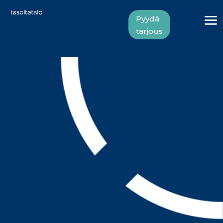
Pyydä
tarjous