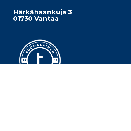
Härkähaankuja 3
01730 Vantaa
© Tasoitetalo Oy
Tietosuojaseloste
Eväste­asetukset