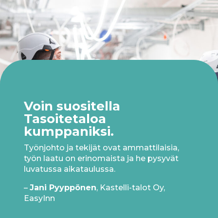
Voin suositella
Tasoitetaloa
kumppaniksi.
Työnjohto ja tekijät ovat ammattilaisia,
työn laatu on erinomaista ja he pysyvät
luvatussa aikataulussa.
–
Jani Pyyppönen
, Kastelli-talot Oy,
EasyInn