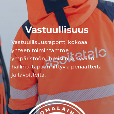
Vastuullisuus
Vastuullisuusraportti kokoaa
yhteen toimintamme
ympäristöön, ihmisiin ja hyvään
hallintotapaan liittyviä periaatteita
ja tavoitteita.