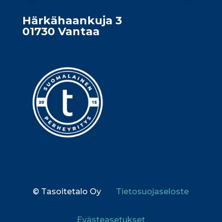
Härkähaankuja 3
01730 Vantaa
© Tasoitetalo Oy
Tietosuojaseloste
Eväste­asetukset