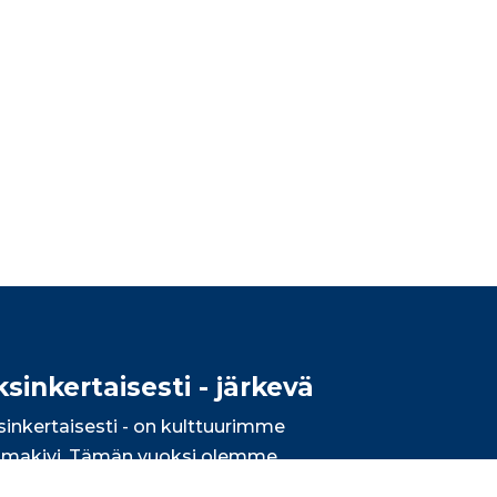
ksinkertaisesti - järkevä
sinkertaisesti - on kulttuurimme
lmakivi. Tämän vuoksi olemme
iakkaillemme järkevä kumppani. Lue