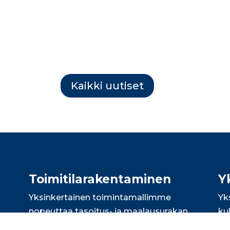
Kaikki uutiset
Toimitila­rakentaminen
Y
Yksinkertainen toimintamallimme
Yk
nopeuttaa tasoitus- ja maalausurakan
ku
läpimenoa merkittävästi. Urakoimme
as