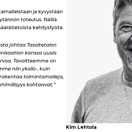
tamalleistaan ja kyvystään
äytännön toteutus. Näillä
äärätietoista kehitystyötä.
sta johtaa Tasoitetalon
anisaation kanssa uusia
äarvoa. Tavoitteemme on
me niin yksilö-, kuin
 rakentaa toimintamalleja,
nhimillisyys kohtaavat,”
Kim Lehtola