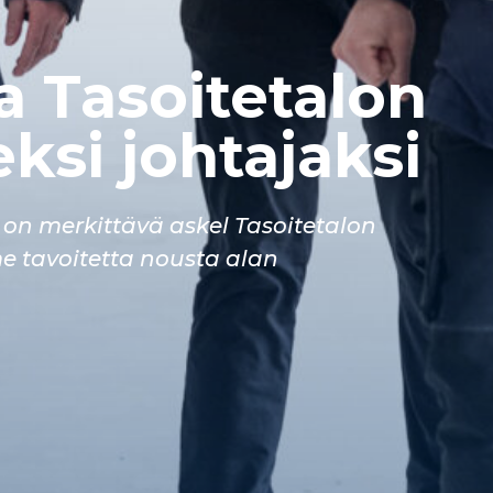
a Tasoitetalon
eksi johtajaksi
 on merkittävä askel Tasoitetalon
e tavoitetta nousta alan