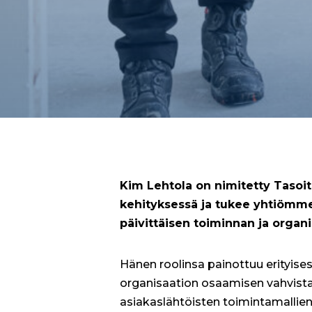
Kim Lehtola on nimitetty Tasoite
kehityksessä ja tukee yhtiömme
päivittäisen toiminnan ja organi
Hänen roolinsa painottuu erityise
organisaation osaamisen vahvist
asiakaslähtöisten toimintamallie