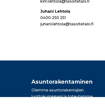
kim.lehtola@tasoitetalo.fi
Juhani Lehtola
0400-250 251
juhani.lehtola@tasoitetalo.fi
Asunto­rakentaminen
Olemme asuntorakentajien
luottokumppani ja toteutamme
täsmälliset maalausurakat kaiken