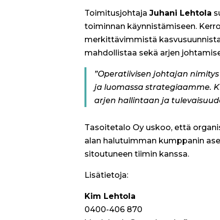
Toimitusjohtaja
Juhani Lehtola
su
toiminnan käynnistämiseen. Kerros
merkittävimmistä kasvusuunnistamm
mahdollistaa sekä arjen johtamise
”Operatiivisen johtajan nimity
ja luomassa strategiaamme. Ki
arjen hallintaan ja tulevaisuu
Tasoitetalo Oy uskoo, että organ
alan halutuimman kumppanin asem
sitoutuneen tiimin kanssa.
Lisätietoja:
Kim Lehtola
0400-406 870