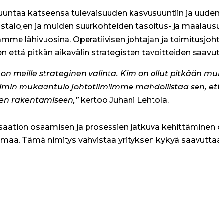
untaa katseensa tulevaisuuden kasvusuuntiin ja uuden
talojen ja muiden suurkohteiden tasoitus- ja maalausu
e lähivuosina. Operatiivisen johtajan ja toimitusjohtaj
n että pitkän aikavälin strategisten tavoitteiden saavu
s on meille strateginen valinta. Kim on ollut pitkää
min mukaantulo johtotiimiimme mahdollistaa sen, et
den rakentamiseen,”
kertoo Juhani Lehtola.
isaation osaamisen ja prosessien jatkuva kehittäminen
aa. Tämä nimitys vahvistaa yrityksen kykyä saavuttaa