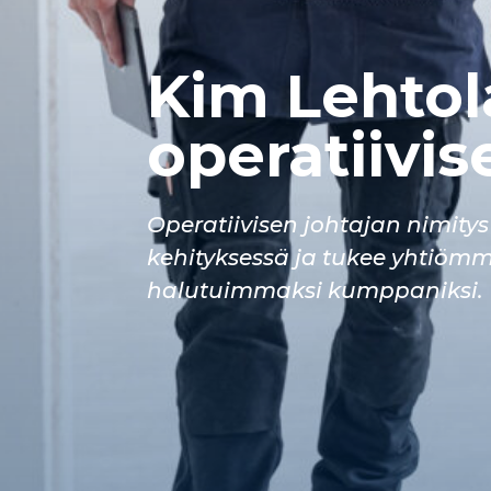
Kim Lehtol
operatiivis
Operatiivisen johtajan nimitys
kehityksessä ja tukee yhtiömm
halutuimmaksi kumppaniksi.