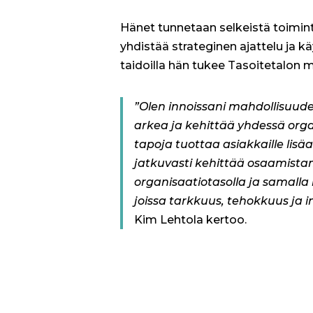
Hänet tunnetaan selkeistä toimin
yhdistää strateginen ajattelu ja k
taidoilla hän tukee Tasoitetalon m
”Olen innoissani mahdollisuude
arkea ja kehittää yhdessä org
tapoja tuottaa asiakkaille lis
jatkuvasti kehittää osaamistam
organisaatiotasolla ja samalla
joissa tarkkuus, tehokkuus ja i
Kim Lehtola kertoo.