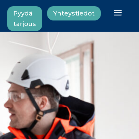
Pyydä
Yhteystiedot
tarjous