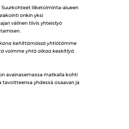
 Suurkohteet liiketoiminta-alueen
rakointi onkin yksi
an välinen tiivis yhteistyö
ttamisen.
n mukana kehittämässä yhtiötämme
tä voimme yhtä aikaa keskittyä
 on avainasemassa matkalla kohti
 tavoitteensa yhdessä osaavan ja