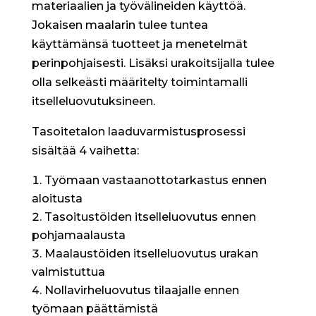
materiaalien ja työvälineiden käyttöä.
Jokaisen maalarin tulee tuntea
käyttämänsä tuotteet ja menetelmät
perinpohjaisesti. Lisäksi urakoitsijalla tulee
olla selkeästi määritelty toimintamalli
itselleluovutuksineen.
Tasoitetalon laaduvarmistusprosessi
sisältää 4 vaihetta:
Työmaan vastaanottotarkastus ennen
aloitusta
Tasoitustöiden itselleluovutus ennen
pohjamaalausta
Maalaustöiden itselleluovutus urakan
valmistuttua
Nollavirheluovutus tilaajalle ennen
työmaan päättämistä