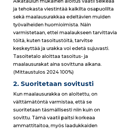
Aikataulun mukainen aloitus vaatii selkeää
ja tehokasta viestintää kaikilta osapuolilta
sekä maalausurakkaa edeltävien muiden
työvaiheiden huomioimista. Näin
varmistetaan, ettei maalaukseen tarvittavia
töitä, kuten tasoitustöitä, tarvitse
keskeyttää ja urakka voi edetä sujuvasti.
Tasoitetalo aloittaa tasoitus- ja
maalausurakat aina sovittuna aikana.
(Mittaustulos 2024 100%)
2. Suoritetaan sovitusti
Kun maalausurakka on aloitettu, on
välttämätöntä varmistaa, että se
suoritetaan täsmällisesti niin kuin on
sovittu. Tämä vaatii paitsi korkeaa
ammattitaitoa, myös laadukkaiden