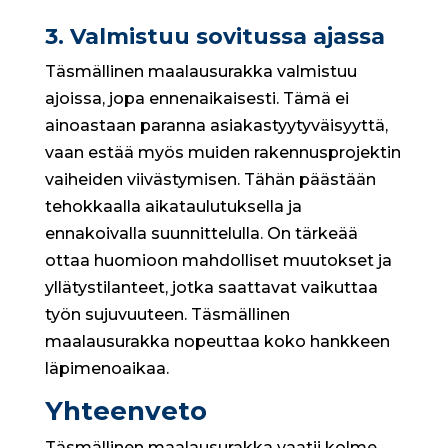
3. Valmistuu sovitussa ajassa
Täsmällinen maalausurakka valmistuu
ajoissa, jopa ennenaikaisesti. Tämä ei
ainoastaan paranna asiakastyytyväisyyttä,
vaan estää myös muiden rakennusprojektin
vaiheiden viivästymisen. Tähän päästään
tehokkaalla aikataulutuksella ja
ennakoivalla suunnittelulla. On tärkeää
ottaa huomioon mahdolliset muutokset ja
yllätystilanteet, jotka saattavat vaikuttaa
työn sujuvuuteen. Täsmällinen
maalausurakka nopeuttaa koko hankkeen
läpimenoaikaa.
Yhteenveto
Täsmällinen maalausurakka vaatii kolme