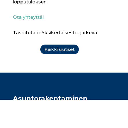
lopputuloksen.
Ota yhteyttä!
Tasoitetalo. Yksikertaisesti – järkevä.
Kaikki uutiset
Asunto­rakentaminen
Olemme asuntorakentajien
luottokumppani ja toteutamme täsmälliset
maalausurakat kaiken kokoisiin