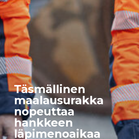
Täsmällinen
maalausurakka
nopeuttaa
hankkeen
läpimenoaikaa