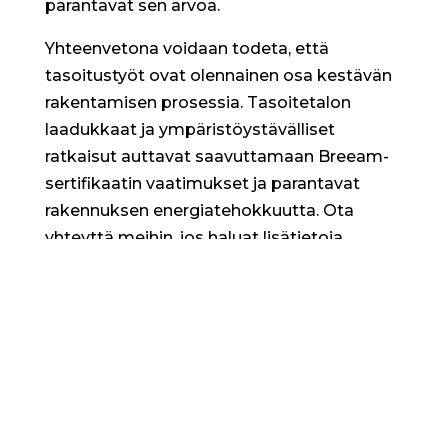
parantavat sen arvoa.
Yhteenvetona voidaan todeta, että
tasoitustyöt ovat olennainen osa kestävän
rakentamisen prosessia. Tasoitetalon
laadukkaat ja ympäristöystävälliset
ratkaisut auttavat saavuttamaan Breeam-
sertifikaatin vaatimukset ja parantavat
rakennuksen energiatehokkuutta. Ota
yhteyttä meihin, jos haluat lisätietoja
palveluistamme ja siitä, miten voimme
auttaa sinua saavuttamaan kestävän
rakentamisen tavoitteet.
Kaikki uutiset