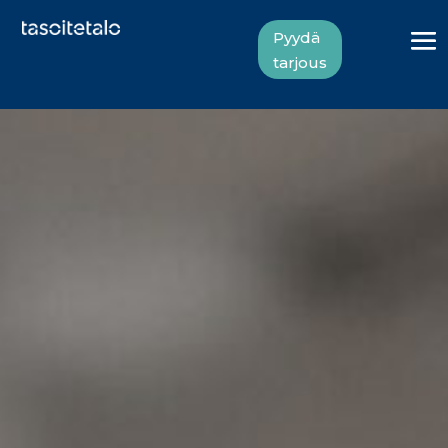
Pyydä
tarjous