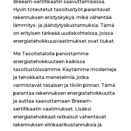
Breeam-sertifikaatin saavuttamisessa.
Hyvin toteutetut tasoitustyöt parantavat
rakennuksen eristyskykyä, mikä vähentää
lämmitys- ja jäähdytyskustannuksia. Tämä
on erityisen tärkeää uudiskohteissa, joissa
energiatehokkuusvaatimukset ovat tiukat.
Me Tasoitetalolla panostamme
energiatehokkuuteen kaikissa
tasoitustöissämme. Käytämme moderneja
ja tehokkaita menetelmiä, jotka
varmistavat tasaisen ja tiiviin pinnan. Tämä
parantaa rakennuksen energiatehokkuutta
ja auttaa saavuttamaan Breeam-
sertifikaatin vaatimukset. Lisäksi
energiatehokkaat ratkaisut vähentävät
rakennuksen elinkaarikustannuksia ja