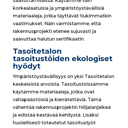
saavuttamisessa. Käytämme vain
korkealaatuisia ja ympäristöystävällisiä
materiaaleja, jotka täyttävät tiukimmatkin
vaatimukset. Näin varmistamme, että
rakennusprojekti etenee sujuvasti ja
saavuttaa halutun sertifikaatin.
Tasoitetalon
tasoitustöiden ekologiset
hyödyt
Ympäristöystävällisyys on yksi Tasoitetalon
keskeisistä arvoista. Tasoitustöissämme
käytämme materiaaleja, jotka ovat
vähäpäästöisiä ja kierrätettäviä. Tämä
vähentää rakennusprojektin hiilijalanjälkeä
ja edistää kestävää kehitystä. Lisäksi
huolellisesti toteutetut tasoitustyöt