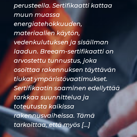
perusteella. Sertifikaatti kattaa
muun muassa
energiatehokkuuden,
materiaalien käytön,
vedenkulutuksen ja sisäilman
laadun. Breeam-sertifikaatti on
arvostettu tunnustus, joka
osoittaa rakennuksen täyttävän
tiukat ympäristövaatimukset.
Sertifikaatin saaminen edellyttää
tarkkaa suunnittelua ja
toteutusta kaikissa
rakennusvaiheissa. Tämä
tarkoittaa, että myös […]