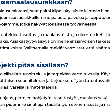
 sisämaalausurakkaan?
lausurakkaasi, saat paitsi kilpailukykyisen kiinteän h
oamaan asiakkaillemme parasta palvelua ja lopputulosta.
vojamme, jotka näkyvät jokaisessa työvaiheessa.
ohteiden tasoitus- ja maalaustöistä, ja olemme kehit
si. Asiakastyytyväisyys on meille ensiarvoisen tärkeää,
aatimuksista. Valitsemalla meidät varmistat, että sisäm
ekti pitää sisällään?
ellisella suunnittelulla ja tarpeiden kartoituksella. Käy
htaisen suunnitelman ja tarjouksen. Työn toteutusvaihe
asi väreillä ja materiaaleilla.
ojaus, pintojen pohjatyöt, tasoitustyöt, maalaus sekä 
jan pidämme sinut ajan tasalla työn etenemisestä ja ma