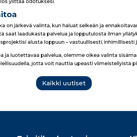
os ylittää odotuksesi.
itoa
a on järkevä valinta, kun haluat selkeän ja ennakoita
saat laadukasta palvelua ja lopputulosta ilman yllätyks
ojektisi alusta loppuun – vastuullisesti, inhimillisesti 
a ja luotettavaa palvelua, olemme oikea valinta sisäma
ellisuudella, jotta voit nauttia upeasti viimeistellyistä 
Kaikki uutiset