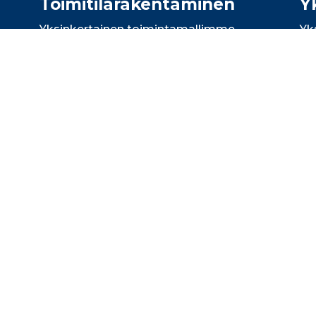
Toimitila­rakentaminen
Y
Yksinkertainen toimintamallimme
Yk
nopeuttaa tasoitus- ja maalausurakan
ku
läpimenoa merkittävästi. Urakoimme
as
kymmeniä hoiva-, palvelu-, päiväkoti- ja
mi
is-
toimitilakiinteistöjä vuosittain.
jä
Lue lisää