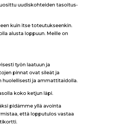
 suosittu uudiskohteiden tasoitus-
seen kuin itse toteutukseenkin.
olla alusta loppuun. Meille on
sesti työn laatuun ja
ojen pinnat ovat sileät ja
huolellisesti ja ammattitaidolla.
solla koko ketjun läpi.
äksi pidämme yllä avointa
istaa, että lopputulos vastaa
ikortti.