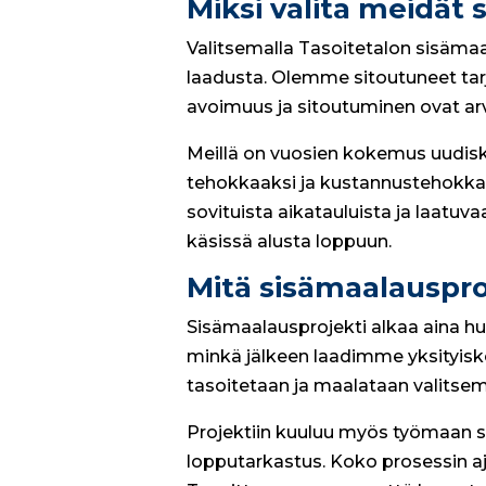
Miksi valita meidät
Valitsemalla Tasoitetalon sisämaa
laadusta. Olemme sitoutuneet tarj
avoimuus ja sitoutuminen ovat ar
Meillä on vuosien kokemus uudisk
tehokkaaksi ja kustannustehokkaak
sovituista aikatauluista ja laatuv
käsissä alusta loppuun.
Mitä sisämaalausproj
Sisämaalausprojekti alkaa aina huol
minkä jälkeen laadimme yksityisko
tasoitetaan ja maalataan valitsemill
Projektiin kuuluu myös työmaan su
lopputarkastus. Koko prosessin a