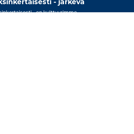
ksinkertaisesti - järkevä
sinkertaisesti - on kulttuurimme
lmakivi. Tämän vuoksi olemme
iakkaillemme järkevä kumppani. Lue
tä iskulauseemme
Yksinkertaisesti -
rkevä
tarkoittaa.
Lue lisää