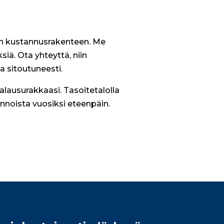
van kustannusrakenteen. Me
iä. Ota yhteyttä, niin
ja sitoutuneesti.
alausurakkaasi. Tasoitetalolla
pinnoista vuosiksi eteenpäin.