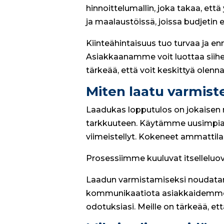
hinnoittelumallin, joka takaa, että
ja maalaustöissä, joissa budjetin e
Kiinteähintaisuus tuo turvaa ja e
Asiakkaanamme voit luottaa siihen,
tärkeää, että voit keskittyä olen
Miten laatu varmist
Laadukas lopputulos on jokaisen m
tarkkuuteen. Käytämme uusimpia tek
viimeistellyt. Kokeneet ammattila
Prosessiimme kuuluvat itselleluovu
Laadun varmistamiseksi noudatamm
kommunikaatiota asiakkaidemme k
odotuksiasi. Meille on tärkeää, ett