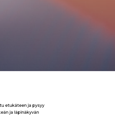
ttu etukäteen ja pysyy
eän ja läpinäkyvän