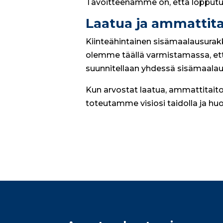
Tavoitteenamme on, että lopputul
Laatua ja ammattita
Kiinteähintainen sisämaalausurakk
olemme täällä varmistamassa, että 
suunnitellaan yhdessä sisämaalauspr
Kun arvostat laatua, ammattitaito
toteutamme visiosi taidolla ja huol