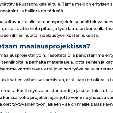
 yllättäviä kustannuksia ei tule. Tämä malli on erityisen
nnakointi ja hallinta on tärkeää.
nnakoitavuutta niin rakennusprojektin suunnitteluvaihee
 että sovittu hinta pitää, ja työn laatu on korkealla tas
naiseen ilman huolta maalaustyön kustannuksista.
etaan maalausprojektissa?
aalausprojektin ydin. Tasoitetalolla panostamme erityi
niikoita ja parhaita materiaaleja, jotta seinien ja katt
isemme varmistavat, että jokainen työvaihe suoritetaan 
tukset eri vaiheissa varmistaa, että laatu on oikealla ta
e tarkasti myös alan standardeja ja suosituksia. Lis
anssa koko projektin ajan, jotta voimme yhdessä varm
ä olet tyytyväinen työn jälkeen – se on meille paras käynt