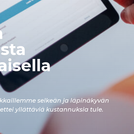
a
sta
aisella
akkaillemme selkeän ja läpinäkyvän
ettei yllättäviä kustannuksia tule.