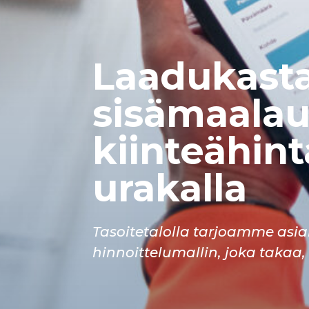
Laadukast
sisämaalau
kiinteähint
urakalla
Tasoitetalolla tarjoamme asi
hinnoittelumallin, joka takaa, 