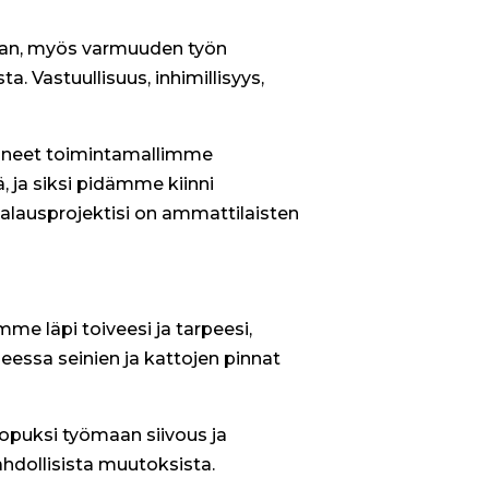
innan, myös varmuuden työn
 Vastuullisuus, inhimillisyys,
täneet toimintamallimme
 ja siksi pidämme kiinni
aalausprojektisi on ammattilaisten
mme läpi toiveesi ja tarpeesi,
essa seinien ja kattojen pinnat
lopuksi työmaan siivous ja
hdollisista muutoksista.