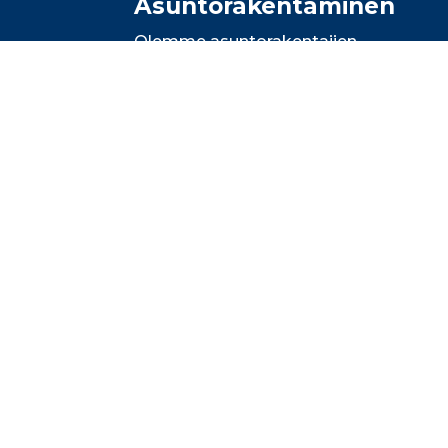
Asunto­rakentaminen
Olemme asuntorakentajien
luottokumppani ja toteutamme
täsmälliset maalausurakat kaiken
kokoisiin asuntokohteisiin. Toimimme
Uudellamaalla, Pirkanmaalla ja Varsina
Suomessa.
Lue lisää