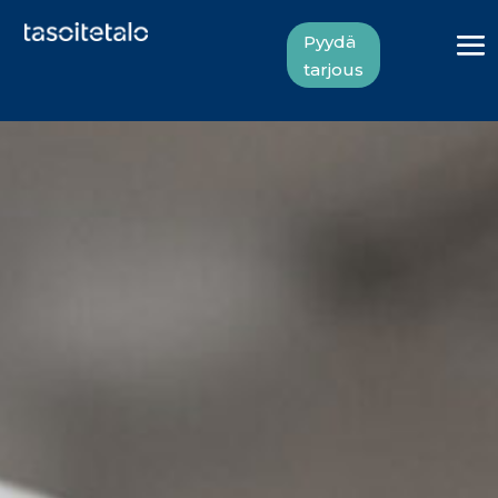
Pyydä
tarjous