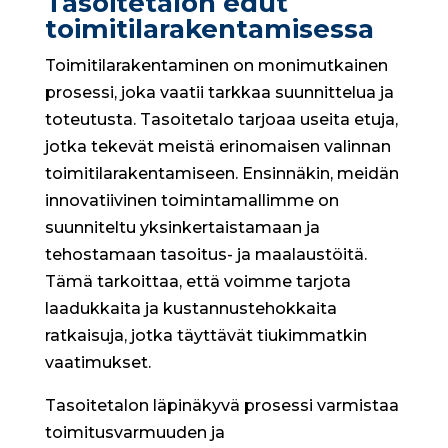
Tasoitetalon edut
toimitilarakentamisessa
Toimitilarakentaminen on monimutkainen
prosessi, joka vaatii tarkkaa suunnittelua ja
toteutusta. Tasoitetalo tarjoaa useita etuja,
jotka tekevät meistä erinomaisen valinnan
toimitilarakentamiseen. Ensinnäkin, meidän
innovatiivinen toimintamallimme on
suunniteltu yksinkertaistamaan ja
tehostamaan tasoitus- ja maalaustöitä.
Tämä tarkoittaa, että voimme tarjota
laadukkaita ja kustannustehokkaita
ratkaisuja, jotka täyttävät tiukimmatkin
vaatimukset.
Tasoitetalon läpinäkyvä prosessi varmistaa
toimitusvarmuuden ja