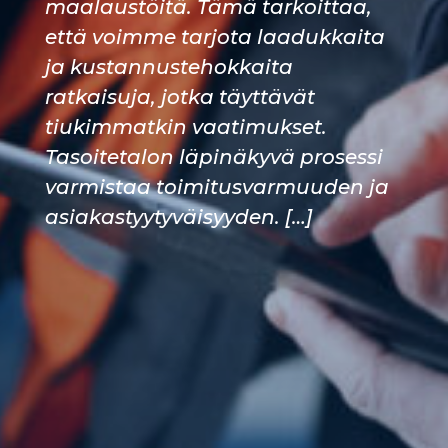
maalaustöitä. Tämä tarkoittaa,
että voimme tarjota laadukkaita
ja kustannustehokkaita
ratkaisuja, jotka täyttävät
tiukimmatkin vaatimukset.
Tasoitetalon läpinäkyvä prosessi
varmistaa toimitusvarmuuden ja
asiakastyytyväisyyden. […]