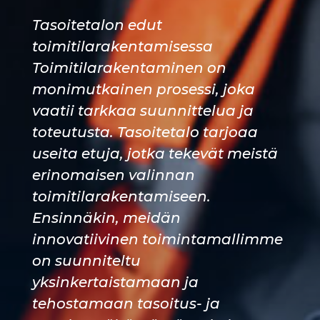
Tasoitetalon edut
toimitilarakentamisessa
Toimitilarakentaminen on
monimutkainen prosessi, joka
vaatii tarkkaa suunnittelua ja
toteutusta. Tasoitetalo tarjoaa
useita etuja, jotka tekevät meistä
erinomaisen valinnan
toimitilarakentamiseen.
Ensinnäkin, meidän
innovatiivinen toimintamallimme
on suunniteltu
yksinkertaistamaan ja
tehostamaan tasoitus- ja