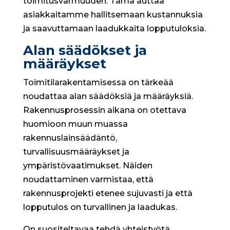
toimitusvarmuuden. Tämä auttaa
asiakkaitamme hallitsemaan kustannuksia
ja saavuttamaan laadukkaita lopputuloksia.
Alan säädökset ja
määräykset
Toimitilarakentamisessa on tärkeää
noudattaa alan säädöksiä ja määräyksiä.
Rakennusprosessin aikana on otettava
huomioon muun muassa
rakennuslainsäädäntö,
turvallisuusmääräykset ja
ympäristövaatimukset. Näiden
noudattaminen varmistaa, että
rakennusprojekti etenee sujuvasti ja että
lopputulos on turvallinen ja laadukas.
On suositeltavaa tehdä yhteistyötä