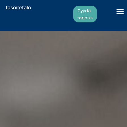
Pyydä
tarjous