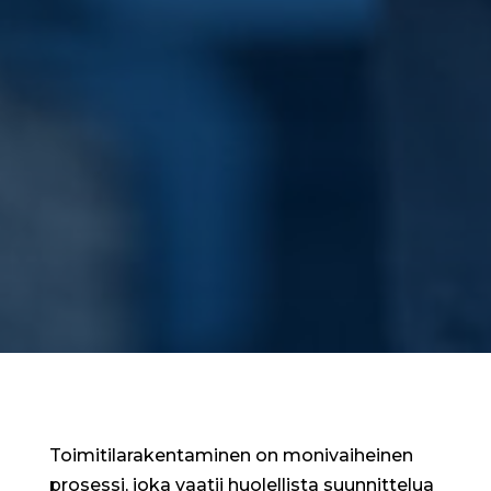
Toimitilarakentaminen on monivaiheinen
prosessi, joka vaatii huolellista suunnittelua