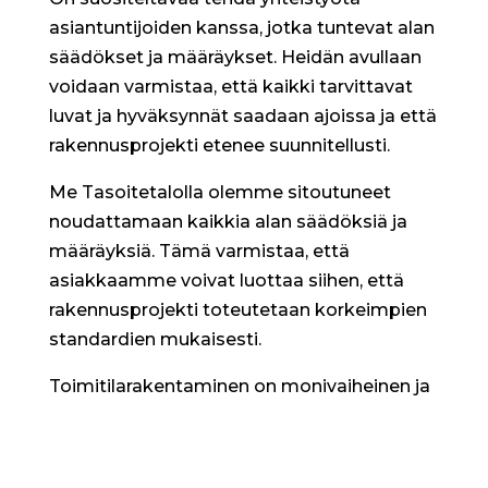
asiantuntijoiden kanssa, jotka tuntevat alan
säädökset ja määräykset. Heidän avullaan
voidaan varmistaa, että kaikki tarvittavat
luvat ja hyväksynnät saadaan ajoissa ja että
rakennusprojekti etenee suunnitellusti.
Me Tasoitetalolla olemme sitoutuneet
noudattamaan kaikkia alan säädöksiä ja
määräyksiä. Tämä varmistaa, että
asiakkaamme voivat luottaa siihen, että
rakennusprojekti toteutetaan korkeimpien
standardien mukaisesti.
Toimitilarakentaminen on monivaiheinen ja
vaativa prosessi, joka edellyttää huolellista
suunnittelua ja toteutusta. Ottamalla
huomioon suunnitteluvaiheen tärkeyden,