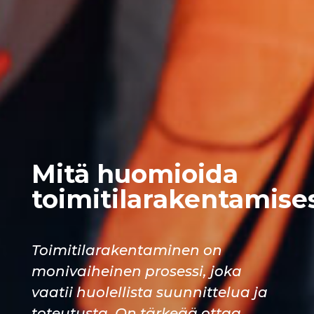
Mitä huomioida
toimitilarakentamise
Toimitilarakentaminen on
monivaiheinen prosessi, joka
vaatii huolellista suunnittelua ja
toteutusta. On tärkeää ottaa