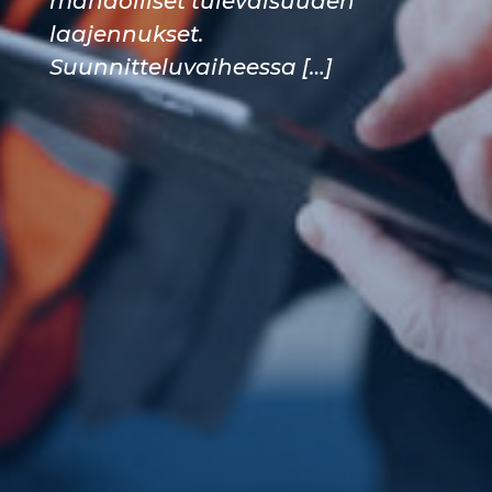
mahdolliset tulevaisuuden
laajennukset.
Suunnitteluvaiheessa […]