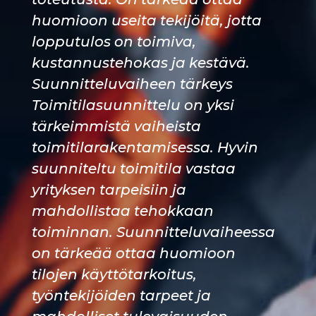
huomioon useita tekijöitä, jotta
lopputulos on toimiva,
kustannustehokas ja kestävä.
Suunnitteluvaiheen tärkeys
Toimitilasuunnittelu on yksi
tärkeimmistä vaiheista
toimitilarakentamisessa. Hyvin
suunniteltu toimitila vastaa
yrityksen tarpeisiin ja
mahdollistaa tehokkaan
toiminnan. Suunnitteluvaiheessa
on tärkeää ottaa huomioon
tilojen käyttötarkoitus,
työntekijöiden tarpeet ja