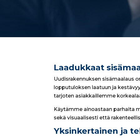
Laadukkaat sisämaal
Uudisrakennuksen sisämaalaus on t
lopputuloksen laatuun ja kestävyy
tarjoten asiakkaillemme korkealaa
Käytämme ainoastaan parhaita mat
sekä visuaalisesti että rakenteelli
Yksinkertainen ja t