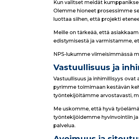
Kun valitset meidät kumppaniksesi,
Olemme hioneet prosessimme sellai
luottaa siihen, että projekti etenee
Meille on tärkeää, että asiakkaam
edistymisestä ja varmistamme, et
NPS-lukumme viimeisimmässä mit
Vastuullisuus ja inh
Vastuullisuus ja inhimillisyys o
pyrimme toimimaan kestävän kehi
työntekijöitämme arvostavasti, mik
Me uskomme, että hyvä työelämä j
työntekijöidemme hyvinvointiin j
palvelua.
Avoimuus ja sitout