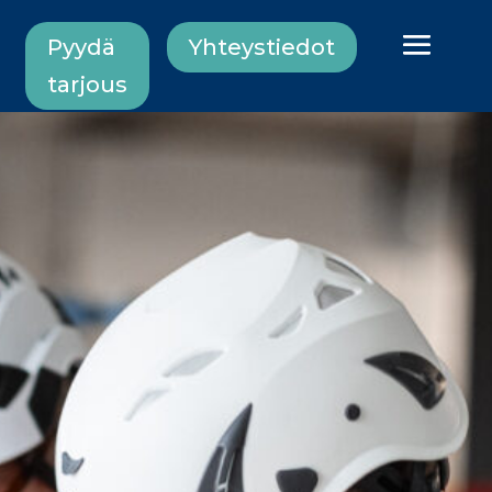
Pyydä
Yhteystiedot
tarjous