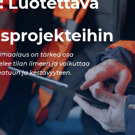
: Luotettava
sprojekteihin
sämaalaus on tärkeä osa
elee tilan ilmeen ja vaikuttaa
aatuun ja kestävyyteen.