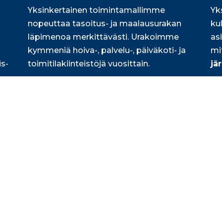
Yksinkertainen toimintamallimme
Yk
nopeuttaa tasoitus- ja maalausurakan
ku
läpimenoa merkittävästi. Urakoimme
as
kymmeniä hoiva-, palvelu-, päiväkoti- ja
mi
is-
toimitilakiinteistöjä vuosittain.
jä
Lue lisää