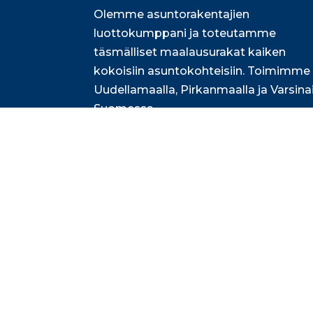
Olemme asuntorakentajien
luottokumppani ja toteutamme
täsmälliset maalausurakat kaiken
kokoisiin asuntokohteisiin. Toimimme
Uudellamaalla, Pirkanmaalla ja Varsina
Suomessa.
Lue lisää