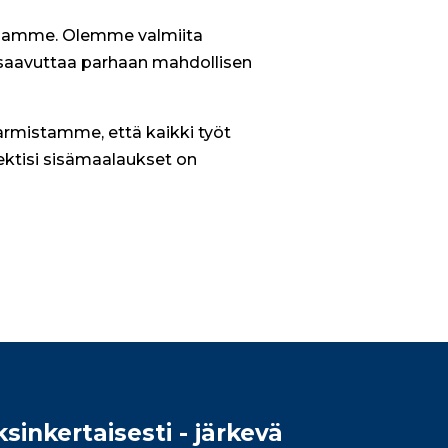
ssamme. Olemme valmiita
ä saavuttaa parhaan mahdollisen
rmistamme, että kaikki työt
ojektisi sisämaalaukset on
ksinkertaisesti - järkevä