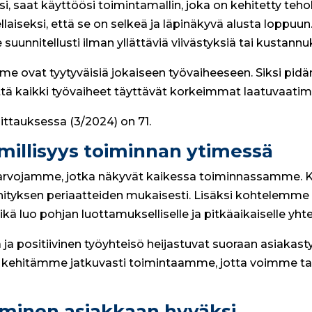
 saat käyttöösi toimintamallin, joka on kehitetty tehok
seksi, että se on selkeä ja läpinäkyvä alusta loppuun.
 suunnitellusti ilman yllättäviä viivästyksiä tai kustannu
me ovat tyytyväisiä jokaiseen työvaiheeseen. Siksi pidä
tä kaikki työvaiheet täyttävät korkeimmat laatuvaatim
tauksessa (3/2024) on 71.
imillisyys toiminnan ytimessä
vat arvojamme, jotka näkyvät kaikessa toiminnassamme.
tyksen periaatteiden mukaisesti. Lisäksi kohtelemme
ä luo pohjan luottamukselliselle ja pitkäaikaiselle yhtei
a positiivinen työyhteisö heijastuvat suoraan asiakas
a kehitämme jatkuvasti toimintaamme, jotta voimme tarj
uminen asiakkaan hyväksi