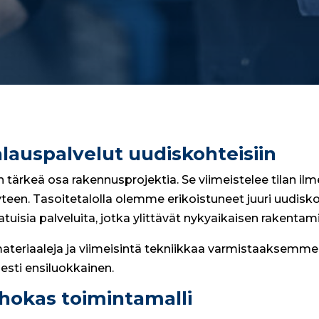
auspalvelut uudiskohteisiin
ärkeä osa rakennusprojektia. Se viimeistelee tilan ilm
teen. Tasoitetalolla olemme erikoistuneet juuri uudisk
tuisia palveluita, jotka ylittävät nykyaikaisen rakenta
eriaaleja ja viimeisintä tekniikkaa varmistaaksemme,
sesti ensiluokkainen.
ehokas toimintamalli