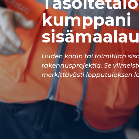
Tasoitetalo
kumppani
sisämaalau
Uuden kodin tai toimitilan si
rakennusprojektia. Se viimeist
merkittävästi lopputuloksen l