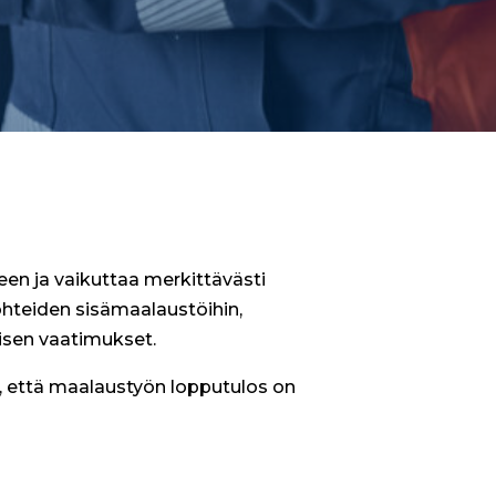
een ja vaikuttaa merkittävästi
ohteiden sisämaalaustöihin,
misen vaatimukset.
 että maalaustyön lopputulos on