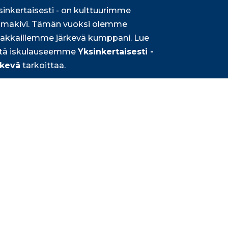
sinkertaisesti - on kulttuurimme
lmakivi. Tämän vuoksi olemme
iakkaillemme järkevä kumppani. Lue
tä iskulauseemme
Yksinkertaisesti -
rkevä
tarkoittaa.
Lue lisää