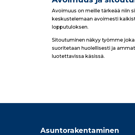
Avoimuus on meille tärkeää nii
keskustelemaan avoimesti kaikista
lopputuloksen.
Sitoutuminen näkyy työmme jokai
suoritetaan huolellisesti ja ammatt
luotettavissa käsissä.
Asunto­rakentaminen