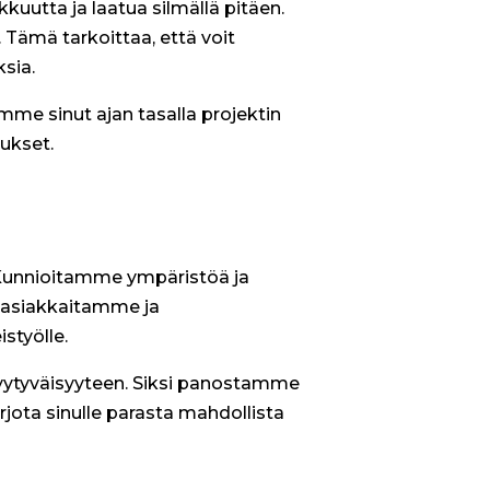
kuutta ja laatua silmällä pitäen.
 Tämä tarkoittaa, että voit
ksia.
mme sinut ajan tasalla projektin
ukset.
 Kunnioitamme ympäristöä ja
 asiakkaitamme ja
styölle.
tyytyväisyyteen. Siksi panostamme
ota sinulle parasta mahdollista