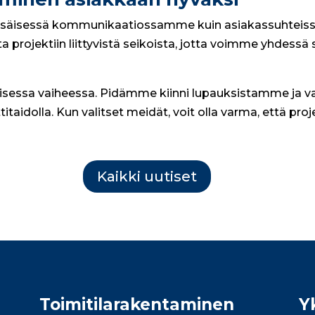
n sisäisessä kommunikaatiossamme kuin asiakassuhtei
 projektiin liittyvistä seikoista, jotta voimme yhdess
sessa vaiheessa. Pidämme kiinni lupauksistamme ja va
itaidolla. Kun valitset meidät, voit olla varma, että pr
Kaikki uutiset
Toimitila­rakentaminen
Y