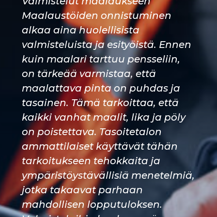
Valmistelut maalaukseen
Maalaustöiden onnistuminen
alkaa aina huolellisista
valmisteluista ja esityöistä. Ennen
kuin maalari tarttuu pensseliin,
on tärkeää varmistaa, että
maalattava pinta on puhdas ja
tasainen. Tämä tarkoittaa, että
kaikki vanhat maalit, lika ja pöly
on poistettava. Tasoitetalon
ammattilaiset käyttävät tähän
tarkoitukseen tehokkaita ja
ympäristöystävällisiä menetelmiä,
jotka takaavat parhaan
mahdollisen lopputuloksen.