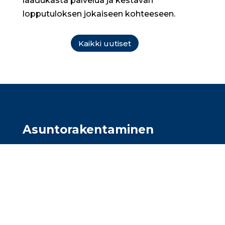
laadukasta palvelua ja kestävän
lopputuloksen jokaiseen kohteeseen.
Kaikki uutiset
Asunto­rakentaminen
Olemme asuntorakentajien
luottokumppani ja toteutamme täsmälliset
maalausurakat kaiken kokoisiin
asuntokohteisiin. Toimimme Uudellamaalla,
Pirkanmaalla ja Varsinais-Suomessa.