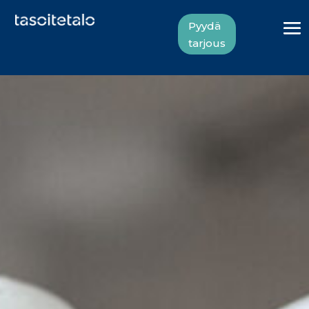
Pyydä
tarjous