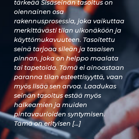
tärkeää Sisäseinän tasoitus on
olennainen osa
rakennusprosessia, joka vaikuttaa
merkittävästi tilan ulkonäköön ja
käyttömukavuuteen. Tasoitettu
seinä tarjoaa sileän ja tasaisen
pinnan, joka on helppo maalata
tai tapetoida. Tämä ei ainoastaan
paranna tilan esteettisyyttä, vaan
myös lisää sen arvoa. Laadukas
seinän tasoitus estää myös
halkeamien ja muiden
pintavaurioiden syntymisen.
Tämä on erityisen […]