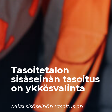
Tasoitetalon
sisäseinän tasoitus
on ykkösvalinta
Miksi sisäseinän tasoitus on