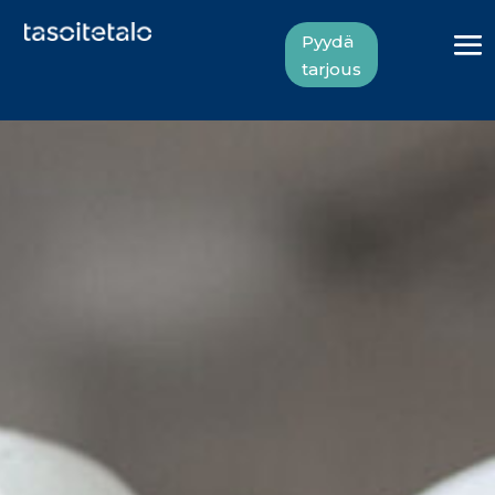
Pyydä
tarjous