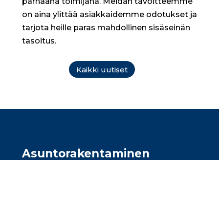
parhaana toimijana. Meidän tavoitteemme
on aina ylittää asiakkaidemme odotukset ja
tarjota heille paras mahdollinen sisäseinän
tasoitus.
Kaikki uutiset
Asunto­rakentaminen
Olemme asuntorakentajien
luottokumppani ja toteutamme täsmälliset
maalausurakat kaiken kokoisiin
asuntokohteisiin. Toimimme Uudellamaalla,