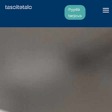
Pyydä
tarjous