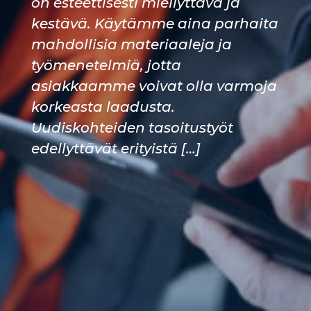
on esteettisesti miellyttävä ja
kestävä. Käytämme aina parhaita
mahdollisia materiaaleja ja
työmenetelmiä, jotta
asiakkaamme voivat olla varmoja
korkeasta laadusta.
Uudiskohteiden tasoitustyöt
edellyttävät erityistä […]