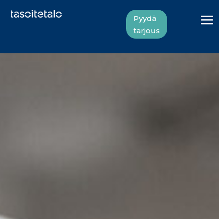
Pyydä
tarjous