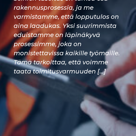
rakennusprosessia, ja me
varmistamme, että lopputulos on
aina laadukas. Yksi suurimmista
eduistamme on läpinäkyvä
prosessimme, joka on
monistettavissa kaikille työmaille.
Tämä tarkoittaa, että voimme
taata toimitusvarmuuden […]