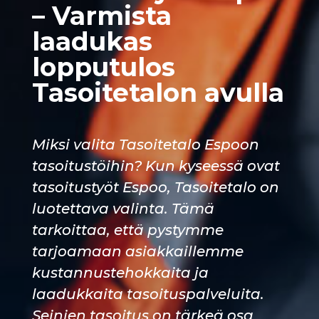
– Varmista
laadukas
lopputulos
Tasoitetalon avulla
Miksi valita Tasoitetalo Espoon
tasoitustöihin? Kun kyseessä ovat
tasoitustyöt Espoo, Tasoitetalo on
luotettava valinta. Tämä
tarkoittaa, että pystymme
tarjoamaan asiakkaillemme
kustannustehokkaita ja
laadukkaita tasoituspalveluita.
Seinien tasoitus on tärkeä osa