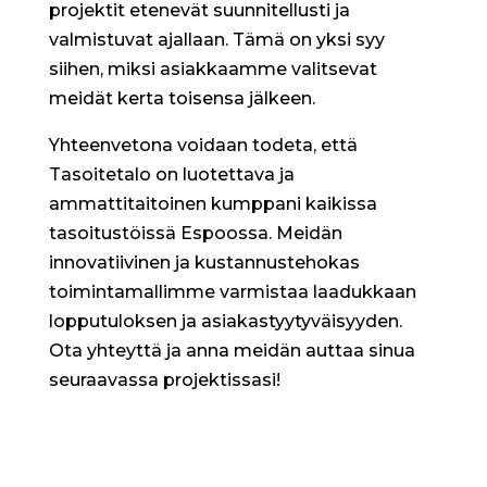
projektit etenevät suunnitellusti ja
valmistuvat ajallaan. Tämä on yksi syy
siihen, miksi asiakkaamme valitsevat
meidät kerta toisensa jälkeen.
Yhteenvetona voidaan todeta, että
Tasoitetalo on luotettava ja
ammattitaitoinen kumppani kaikissa
tasoitustöissä Espoossa. Meidän
innovatiivinen ja kustannustehokas
toimintamallimme varmistaa laadukkaan
lopputuloksen ja asiakastyytyväisyyden.
Ota yhteyttä ja anna meidän auttaa sinua
seuraavassa projektissasi!
Kaikki uutiset