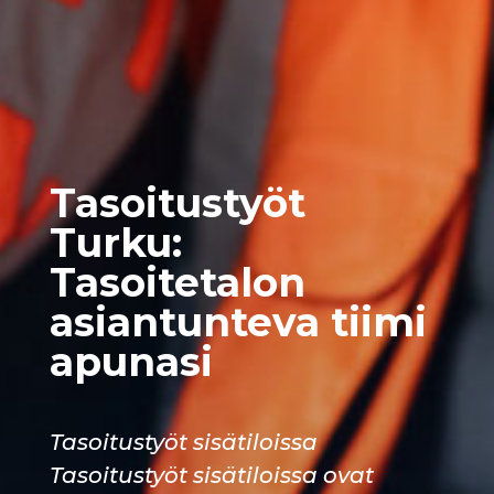
Tasoitustyöt
Turku:
Tasoitetalon
asiantunteva tiimi
apunasi
Tasoitustyöt sisätiloissa
Tasoitustyöt sisätiloissa ovat