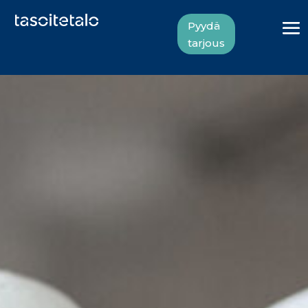
Pyydä
tarjous