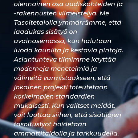
olennainen osa uudiskohteiden ja
-rakennusten viimeistelyä. Me
Tasoitetalolla ymmärrämme, että
laadukas sisätyö on
avainasemassa, kun halutaan
luoda kauniita ja kestäviä pintoja.
Asiantunteva tiimimme käyttää
moderneja menetelmiä ja
välineitä varmistaakseen, että
jokainen projekti toteutetaan
korkeimpien standardien
mukaisesti. Kun valitset meidät,
voit luottaa siihen, että sisätilojen
tasoitustyöt hoidetaan
ammattitaidolla ja tarkkuudella.