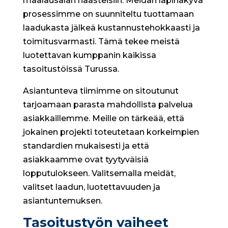
maalausalan haasteisiin. Meidän läpinäkyvä
prosessimme on suunniteltu tuottamaan
laadukasta jälkeä kustannustehokkaasti ja
toimitusvarmasti. Tämä tekee meistä
luotettavan kumppanin kaikissa
tasoitustöissä Turussa.
Asiantunteva tiimimme on sitoutunut
tarjoamaan parasta mahdollista palvelua
asiakkaillemme. Meille on tärkeää, että
jokainen projekti toteutetaan korkeimpien
standardien mukaisesti ja että
asiakkaamme ovat tyytyväisiä
lopputulokseen. Valitsemalla meidät,
valitset laadun, luotettavuuden ja
asiantuntemuksen.
Tasoitustyön vaiheet