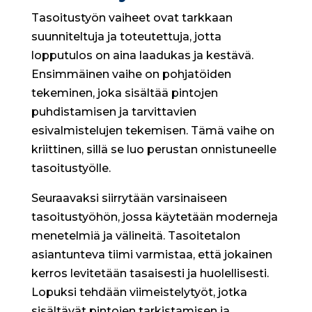
Tasoitustyön vaiheet ovat tarkkaan
suunniteltuja ja toteutettuja, jotta
lopputulos on aina laadukas ja kestävä.
Ensimmäinen vaihe on pohjatöiden
tekeminen, joka sisältää pintojen
puhdistamisen ja tarvittavien
esivalmistelujen tekemisen. Tämä vaihe on
kriittinen, sillä se luo perustan onnistuneelle
tasoitustyölle.
Seuraavaksi siirrytään varsinaiseen
tasoitustyöhön, jossa käytetään moderneja
menetelmiä ja välineitä. Tasoitetalon
asiantunteva tiimi varmistaa, että jokainen
kerros levitetään tasaisesti ja huolellisesti.
Lopuksi tehdään viimeistelytyöt, jotka
sisältävät pintojen tarkistamisen ja