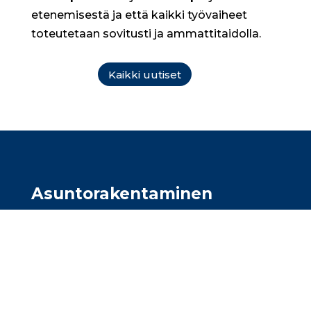
etenemisestä ja että kaikki työvaiheet
toteutetaan sovitusti ja ammattitaidolla.
Kaikki uutiset
Asunto­rakentaminen
Olemme asuntorakentajien
luottokumppani ja toteutamme täsmälliset
maalausurakat kaiken kokoisiin
asuntokohteisiin. Toimimme Uudellamaalla,
Pirkanmaalla ja Varsinais-Suomessa.