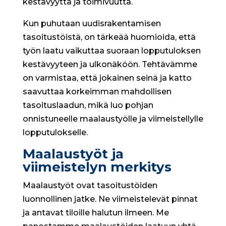
kestävyyttä ja toimivuutta.
Kun puhutaan uudisrakentamisen
tasoitustöistä, on tärkeää huomioida, että
työn laatu vaikuttaa suoraan lopputuloksen
kestävyyteen ja ulkonäköön. Tehtävämme
on varmistaa, että jokainen seinä ja katto
saavuttaa korkeimman mahdollisen
tasoituslaadun, mikä luo pohjan
onnistuneelle maalaustyölle ja viimeistellylle
lopputulokselle.
Maalaustyöt ja
viimeistelyn merkitys
Maalaustyöt ovat tasoitustöiden
luonnollinen jatke. Ne viimeistelevät pinnat
ja antavat tiloille halutun ilmeen. Me