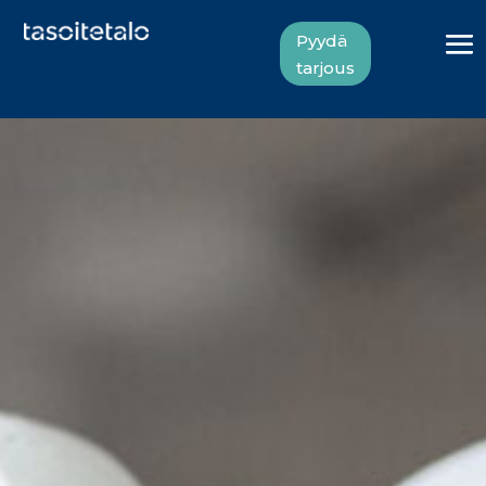
Pyydä
tarjous