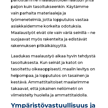
panostamme maalaustöiden laatuun yhtä
paljon kuin tasoitukseenkin. Käytämme
vain parhaita materiaaleja ja
työmenetelmiä, jotta lopputulos vastaa
asiakkaidemme korkeita odotuksia.
Maalaustyöt eivät ole vain väriä seinillä – ne
suojaavat myös rakenteita ja edistävät
rakennuksen pitkäikäisyyttä.
Laadukas maalaustyö alkaa hyvin tehdystä
tasoituksesta. Kun seinät ja katot on
tasoitettu oikeaoppisesti, maalin levitys on
helpompaa, ja lopputulos on tasainen ja
kestävä. Ammattitaitoiset maalarimme
takaavat, että jokainen neliömetri on
viimeistelty huolella ja ammattitaidolla.
Ympäristövastuullisuus ja