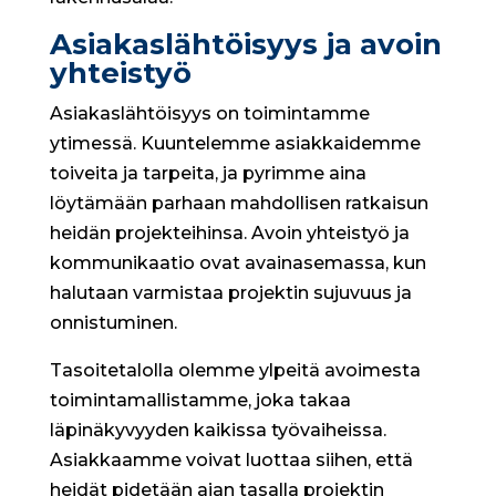
Asiakaslähtöisyys ja avoin
yhteistyö
Asiakaslähtöisyys on toimintamme
ytimessä. Kuuntelemme asiakkaidemme
toiveita ja tarpeita, ja pyrimme aina
löytämään parhaan mahdollisen ratkaisun
heidän projekteihinsa. Avoin yhteistyö ja
kommunikaatio ovat avainasemassa, kun
halutaan varmistaa projektin sujuvuus ja
onnistuminen.
Tasoitetalolla olemme ylpeitä avoimesta
toimintamallistamme, joka takaa
läpinäkyvyyden kaikissa työvaiheissa.
Asiakkaamme voivat luottaa siihen, että
heidät pidetään ajan tasalla projektin