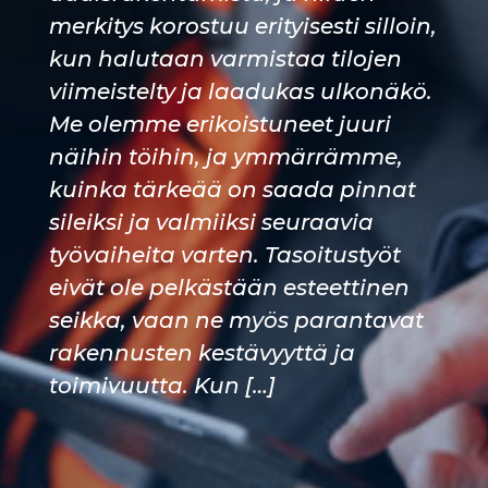
merkitys korostuu erityisesti silloin,
kun halutaan varmistaa tilojen
viimeistelty ja laadukas ulkonäkö.
Me olemme erikoistuneet juuri
näihin töihin, ja ymmärrämme,
kuinka tärkeää on saada pinnat
sileiksi ja valmiiksi seuraavia
työvaiheita varten. Tasoitustyöt
eivät ole pelkästään esteettinen
seikka, vaan ne myös parantavat
rakennusten kestävyyttä ja
toimivuutta. Kun […]