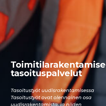
Toimitilarakentamis
tasoituspalvelut
Tasoitustyöt uudisrakentamisessa
Tasoitustyöt ovat olennainen osa
uudisrakentamista, ja niiden