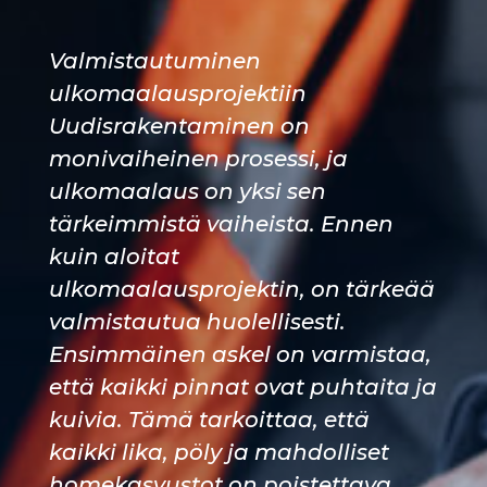
Valmistautuminen
ulkomaalausprojektiin
Uudisrakentaminen on
monivaiheinen prosessi, ja
ulkomaalaus on yksi sen
tärkeimmistä vaiheista. Ennen
kuin aloitat
ulkomaalausprojektin, on tärkeää
valmistautua huolellisesti.
Ensimmäinen askel on varmistaa,
että kaikki pinnat ovat puhtaita ja
kuivia. Tämä tarkoittaa, että
kaikki lika, pöly ja mahdolliset
homekasvustot on poistettava.