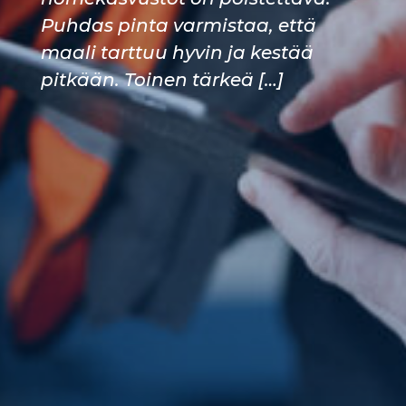
Puhdas pinta varmistaa, että
maali tarttuu hyvin ja kestää
pitkään. Toinen tärkeä […]