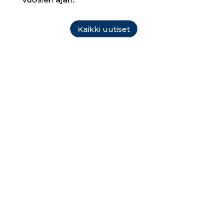
Kaikki uutiset
Asunto­rakentaminen
Olemme asuntorakentajien
luottokumppani ja toteutamme täsmälliset
maalausurakat kaiken kokoisiin
asuntokohteisiin. Toimimme Uudellamaalla,
Pirkanmaalla ja Varsinais-Suomessa.
Lue lisää