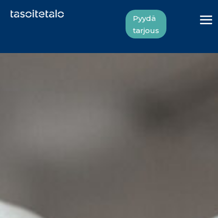
Pyydä
tarjous