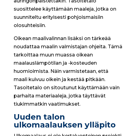
auringonpaistettakin. Tasoitetalo
suosittelee käyttämään maaleja, jotka on
suunniteltu erityisesti pohjoismaisiin
olosuhteisiin.
Oikean maalivalinnan lisäksi on tärkeää
noudattaa maalin valmistajan ohjeita. Tämä
tarkoittaa muun muassa oikean
maalauslämpötilan ja -kosteuden
huomioimista. Näin varmistetaan, että
maali kuivuu oikein ja kestää pitkään.
Tasoitetalo on sitoutunut käyttämään vain
parhaita materiaaleja, jotka täyttävät
tiukimmatkin vaatimukset.
Uuden talon
ulkomaalauksen ylläpito
Ulkomaalaus ei ole kertaluonteinen projekti,