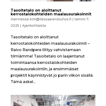
Tasoitetalo on aloittanut
kerrostalokohteiden maalausurakoinnit
mennessä
kim@liessaarenlouhos.fi
|
tammi 7,
2025
|
Ajankohtaista
Tasoitetalo on aloittanut
kerrostalokohteiden maalausurakoinnit –
Raivo Randpere liittyy vahvistamaan
tiimiämme! Tasoitetalo on laajentanut
toimintaansa kerrostalokohteiden
maalausurakointiin, ja ensimmäiset
projektit käynnistyvät jo parin viikon sisällä.
Tämä askel...