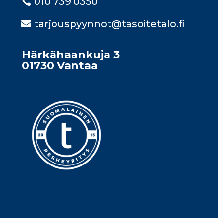
010 739 0350
tarjouspyynnot@tasoitetalo.fi
Härkähaankuja 3
01730 Vantaa