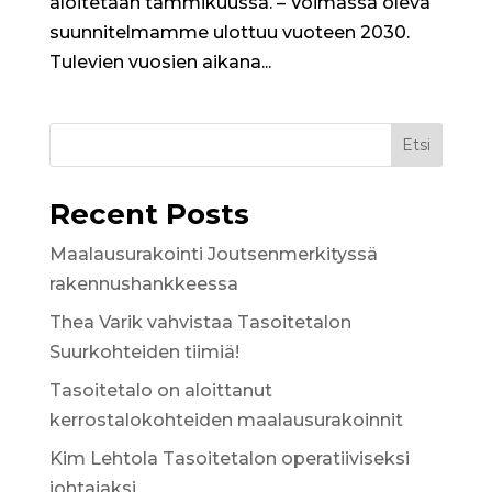
aloitetaan tammikuussa. – Voimassa oleva
suunnitelmamme ulottuu vuoteen 2030.
Tulevien vuosien aikana...
Etsi
Recent Posts
Maalausurakointi Joutsenmerkityssä
rakennushankkeessa
Thea Varik vahvistaa Tasoitetalon
Suurkohteiden tiimiä!
Tasoitetalo on aloittanut
kerrostalokohteiden maalausurakoinnit
Kim Lehtola Tasoitetalon operatiiviseksi
johtajaksi