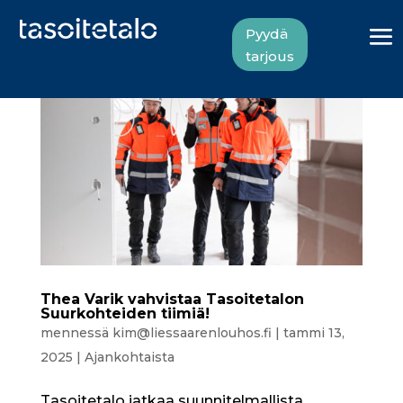
Pyydä
tarjous
Thea Varik vahvistaa Tasoitetalon
Suurkohteiden tiimiä!
mennessä
kim@liessaarenlouhos.fi
|
tammi 13,
2025
|
Ajankohtaista
Tasoitetalo jatkaa suunnitelmallista