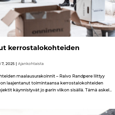
nut kerrostalokohteiden
 7, 2025
|
Ajankohtaista
hteiden maalausurakoinnit – Raivo Randpere liittyy
on laajentanut toimintaansa kerrostalokohteiden
ktit käynnistyvät jo parin viikon sisällä. Tämä askel...