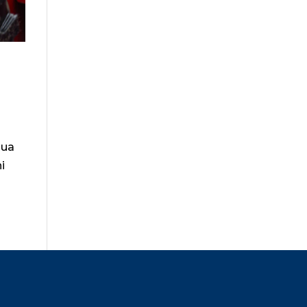
lua
i