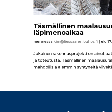
Täsmällinen maalausu
läpimenoaikaa
mennessä
kim@liessaarenlouhos.fi
|
elo 17
Jokainen rakennusprojekti on ainutlaatu
ja toteutusta. Täsmällinen maalausura
mahdollisia aiemmin syntyneitä viiveitä.