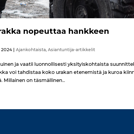
rakka nopeuttaa hankkeen
, 2024
|
Ajankohtaista
,
Asiantuntija-artikkelit
inen ja vaatii luonnollisesti yksityiskohtaista suunnitte
kka voi tahdistaa koko urakan etenemistä ja kuroa kiinn
 Millainen on täsmällinen...