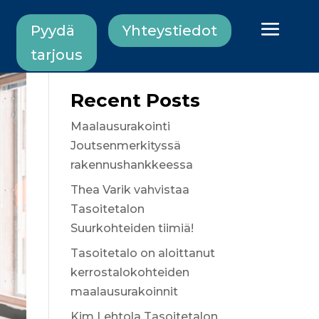
Pyydä
Yhteystiedot
tarjous
Etsi
Recent Posts
Maalausurakointi
Joutsenmerkityssä
rakennushankkeessa
Thea Varik vahvistaa
Tasoitetalon
Suurkohteiden tiimiä!
Tasoitetalo on aloittanut
kerrostalokohteiden
maalausurakoinnit
Kim Lehtola Tasoitetalon