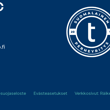
.fi
osuojaseloste
Eväste­asetukset
Verkkosivut: Räik