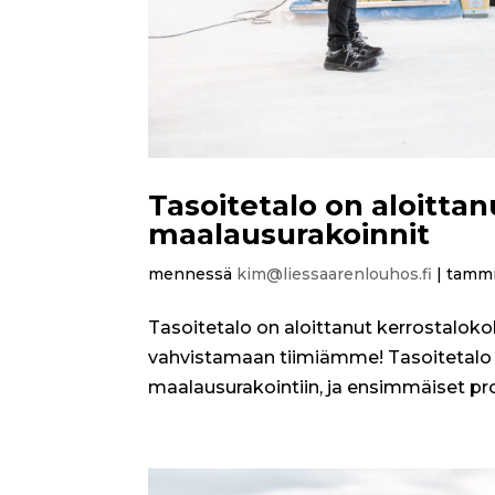
Tasoitetalo on aloitta
maalausurakoinnit
mennessä
kim@liessaarenlouhos.fi
|
tammi
Tasoitetalo on aloittanut kerrostaloko
vahvistamaan tiimiämme! Tasoitetalo 
maalausurakointiin, ja ensimmäiset proje