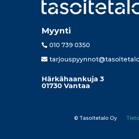
Myynti
010 739 0350
tarjouspyynnot@tasoitetalo
Härkähaankuja 3
01730 Vantaa
© Tasoitetalo Oy
Tiet